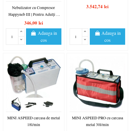
3.542,74 lei
Nebulizator cu Compresor
Happyneb III | Pentru Adulți și
Copii | Certificat CE |...
346,00 lei
Adauga in
Adauga in
cos
cos
MINI ASPEED carcasa de metal
MINI ASPEED PRO cu carcasa
18l/min
metal 30l/min