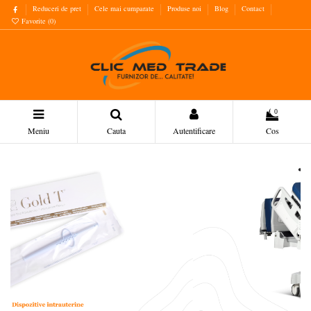
Reduceri de pret
Cele mai cumparate
Produse noi
Blog
Contact
Favorite (
0
)
0
Meniu
Cauta
Autentificare
Cos