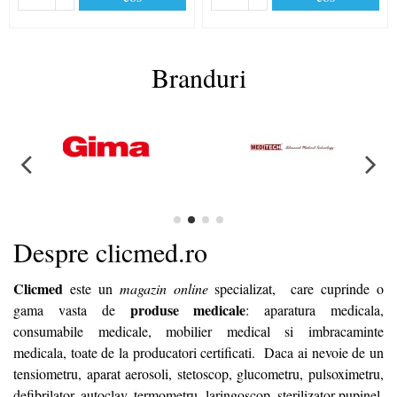
Branduri
Despre clicmed.ro
Clicmed
este un
magazin online
specializat, care cuprinde o
produse medicale
gama vasta de
:
aparatura medicala
,
consumabile medicale
,
mobilier medica
l si imbracaminte
medicala, toate de la producatori certificati. Daca ai nevoie de un
tensiometru, aparat aerosoli, stetoscop, glucometru, pulsoximetru,
defibrilator,
autoclav, termometru, laringoscop, sterilizator pupinel,