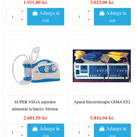
1.911,80 lei
3.025,00 lei
Adauga in
Adauga in
cos
cos
SUPER VEGA aspirator
Aparat Electroterapie GIMA ET2
alimentat la baterii 30l/min
2.601,50 lei
5.816,94 lei
Adauga in
Adauga in
cos
cos