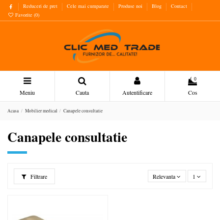
Reduceri de pret
Cele mai cumparate
Produse noi
Blog
Contact
Favorite (
0
)
0
Meniu
Cauta
Autentificare
Cos
Acasa
Mobilier medical
Canapele consultatie
Canapele consultatie
Filtrare
Relevanta
1