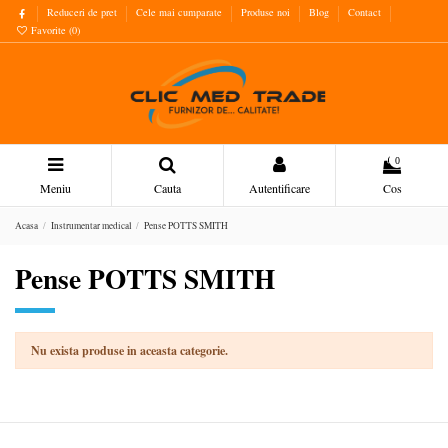
Reduceri de pret
Cele mai cumparate
Produse noi
Blog
Contact
Favorite (
0
)
0
Meniu
Cauta
Autentificare
Cos
Acasa
Instrumentar medical
Pense POTTS SMITH
Pense POTTS SMITH
Nu exista produse in aceasta categorie.