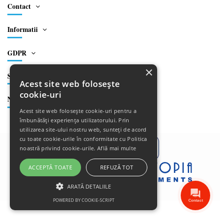
Contact
Informatii
GDPR
×
Social
Acest site web folosește
cookie-uri
Newsletter
Acest site web folosește cookie-uri pentru a
îmbunătăți experiența utilizatorului. Prin
utilizarea site-ului nostru web, sunteți de acord
cu toate cookie-urile în conformitate cu Politica
noastră privind cookie-urile.
Află mai multe
ACCEPTĂ TOATE
REFUZĂ TOT
ARATĂ DETALIILE
Copyright 2022 ClicMedTrade
POWERED BY COOKIE-SCRIPT
Contact
STRICT NECESARE
DE PERFORMANȚĂ