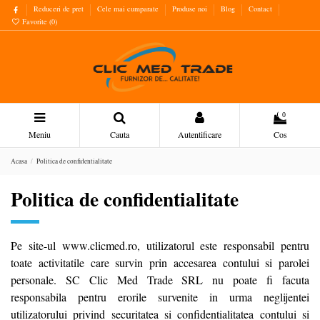
Reduceri de pret
Cele mai cumparate
Produse noi
Blog
Contact
Favorite (
0
)
0
Meniu
Cauta
Autentificare
Cos
Acasa
Politica de confidentialitate
Politica de confidentialitate
Pe site-ul www.clicmed.ro, utilizatorul este responsabil pentru
toate activitatile care survin prin accesarea contului si parolei
personale. SC Clic Med Trade SRL nu poate fi facuta
responsabila pentru erorile survenite in urma neglijentei
utilizatorului privind securitatea si confidentialitatea contului si